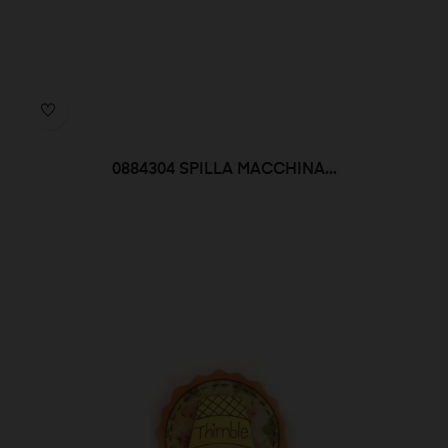
0884304 SPILLA MACCHINA...