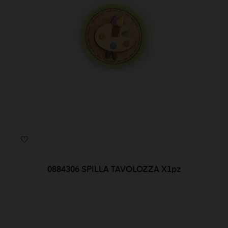
0884306 SPILLA TAVOLOZZA X1pz