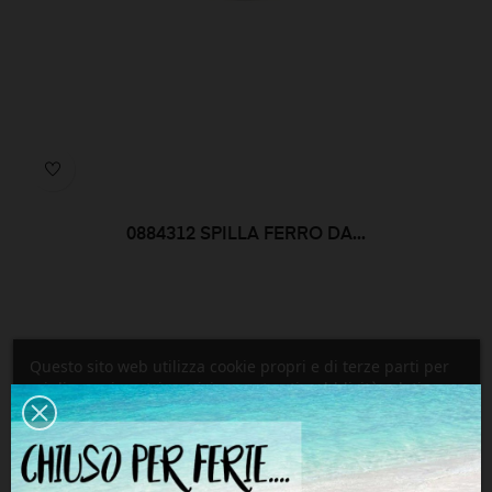
0884312 SPILLA FERRO DA...
Questo sito web utilizza cookie propri e di terze parti per
migliorare i nostri servizi e mostrarti pubblicità relativa
alle tue preferenze analizzando le tue abitudinidi
navigazione. Per dare il tuo consenso al suo utilizzo, premi
il pulsante Accetta.
Più info
Personalizzare i cookie