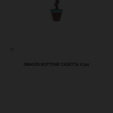
0884335 BOTTONE CASETTA X1pz