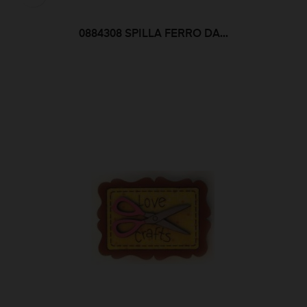
0884308 SPILLA FERRO DA...