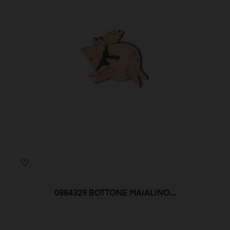
0884329 BOTTONE MAIALINO...