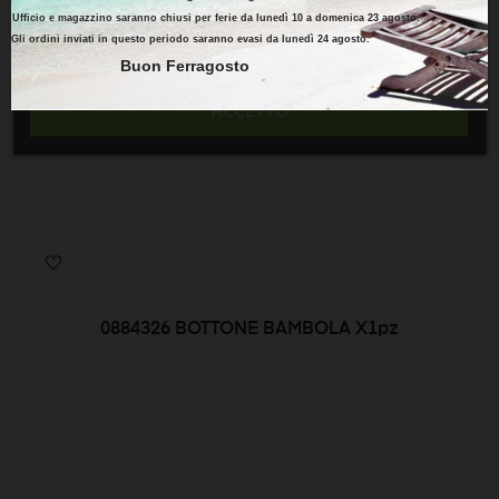
Ufficio e magazzino saranno chiusi per ferie da lunedì 10 a domenica 23 agosto.
Gli ordini inviati in questo periodo saranno evasi da lunedì 24 agosto.
RIFIUTO TUTTI
Buon Ferragosto
ACCETTO
0884326 BOTTONE BAMBOLA X1pz