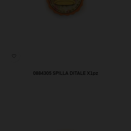
0884305 SPILLA DITALE X1pz