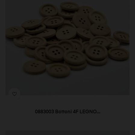
0883003 Bottoni 4F LEGNO...