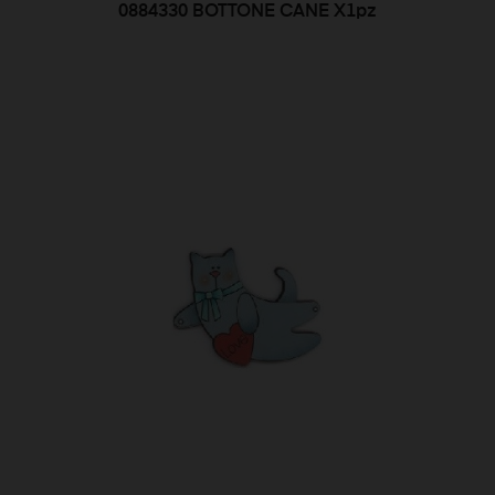
0884330 BOTTONE CANE X1pz